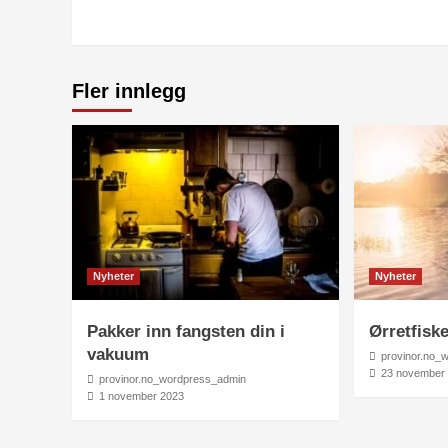
Fler innlegg
Nyheter
Nyheter
Pakker inn fangsten din i
Ørretfisk
vakuum
provinor.no_
23 november
provinor.no_wordpress_admin
1 november 2023