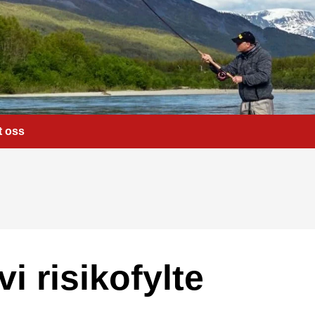
t oss
i risikofylte