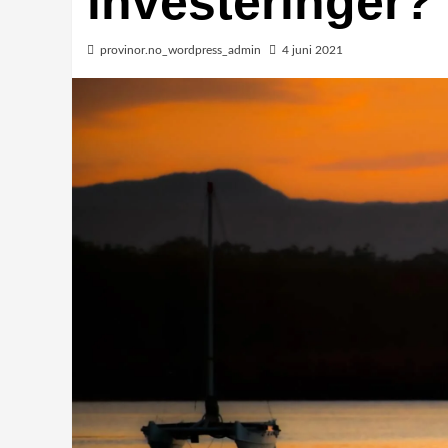
investeringer?
provinor.no_wordpress_admin
4 juni 2021