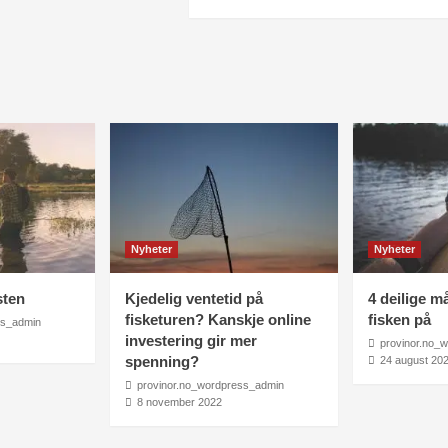
Nyheter
Nyheter
sten
Kjedelig ventetid på
4 deilige må
fisketuren? Kanskje online
fisken på
ss_admin
investering gir mer
provinor.no_
spenning?
24 august 20
provinor.no_wordpress_admin
8 november 2022