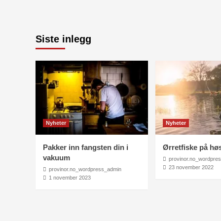
Siste inlegg
Nyheter
Nyheter
Pakker inn fangsten din i
Ørretfiske på hø
vakuum
provinor.no_wordpre
23 november 2022
provinor.no_wordpress_admin
1 november 2023