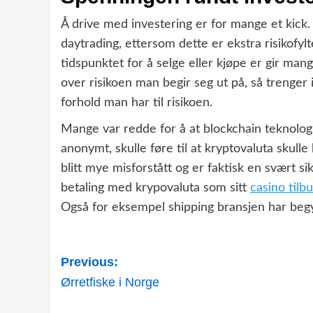
Å drive med investering er for mange et kick.
daytrading, ettersom dette er ekstra risikofyl
tidspunktet for å selge eller kjøpe er gir ma
over risikoen man begir seg ut på, så trenger i
forhold man har til risikoen.
Mange var redde for å at blockchain teknologi
anonymt, skulle føre til at kryptovaluta skulle
blitt mye misforstått og er faktisk en svært s
betaling med krypovaluta som sitt
casino tilb
Også for eksempel shipping bransjen har begy
Post
Previous:
navigation
Ørretfiske i Norge