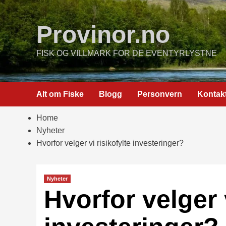
Skip
to
Provinor.no
content
FISK OG VILLMARK FOR DE EVENTYRLYSTNE
Alt om Fiske
Blogg
Personvern
Kontak
Home
Nyheter
Hvorfor velger vi risikofylte investeringer?
Nyheter
Hvorfor velger v