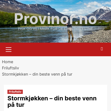
Skip
to
Provinor.no
content
FISK OG VILLMARK FOR DE EVENTYRLYSTNE
Primary
Menu
Home
Friluftsliv
Stormkjøkken – din beste venn på tur
Friluftsliv
Stormkjøkken – din beste venn
på tur