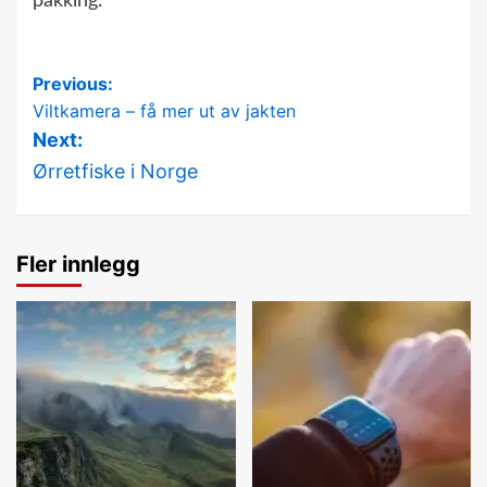
pakking.
Post
Previous:
Viltkamera – få mer ut av jakten
navigation
Next:
Ørretfiske i Norge
Fler innlegg