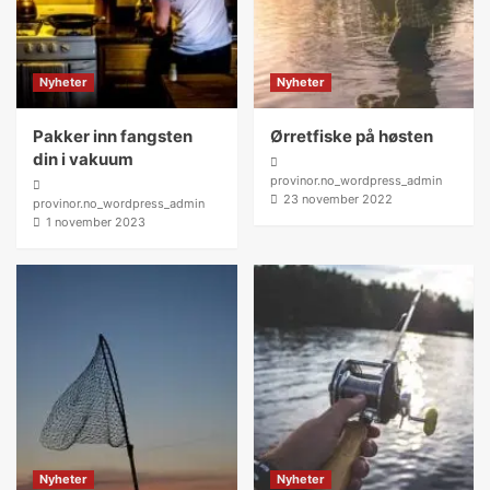
Nyheter
Nyheter
Pakker inn fangsten
Ørretfiske på høsten
din i vakuum
provinor.no_wordpress_admin
23 november 2022
provinor.no_wordpress_admin
1 november 2023
Nyheter
Nyheter