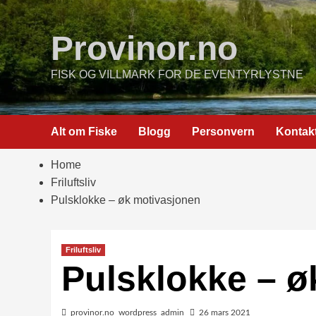
Skip
to
Provinor.no
content
FISK OG VILLMARK FOR DE EVENTYRLYSTNE
Alt om Fiske
Blogg
Personvern
Kontak
Home
Friluftsliv
Pulsklokke – øk motivasjonen
Friluftsliv
Pulsklokke – ø
provinor.no_wordpress_admin
26 mars 2021