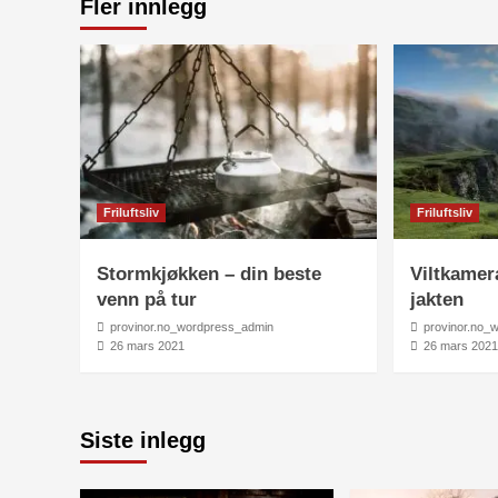
Fler innlegg
Friluftsliv
Friluftsliv
Stormkjøkken – din beste
Viltkamer
venn på tur
jakten
provinor.no_wordpress_admin
provinor.no_
26 mars 2021
26 mars 202
Siste inlegg