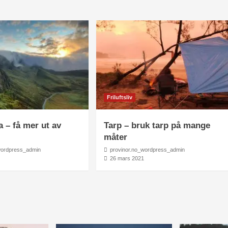
Friluftsliv
a – få mer ut av
Tarp – bruk tarp på mange
måter
wordpress_admin
provinor.no_wordpress_admin
1
26 mars 2021