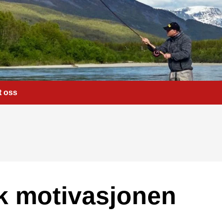
t oss
k motivasjonen