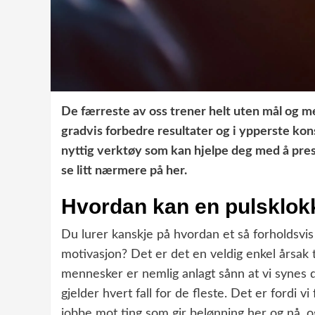
De færreste av oss trener helt uten mål og m
gradvis forbedre resultater og i ypperste ko
nyttig verktøy som kan hjelpe deg med å prest
se litt nærmere på her.
Hvordan kan en pulsklok
Du lurer kanskje på hvordan et så forholdsvis
motivasjon? Det er det en veldig enkel årsak t
mennesker er nemlig anlagt sånn at vi synes d
gjelder hvert fall for de fleste. Det er fordi 
jobbe mot ting som gir belønning her og nå, o