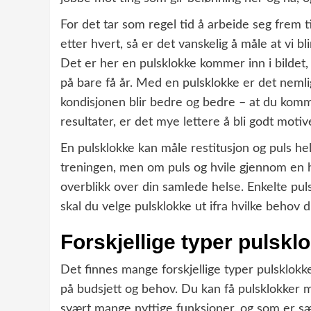
For det tar som regel tid å arbeide seg frem ti
etter hvert, så er det vanskelig å måle at vi
Det er her en pulsklokke kommer inn i bildet, 
på bare få år. Med en pulsklokke er det neml
kondisjonen blir bedre og bedre – at du kom
resultater, er det mye lettere å bli godt motive
En pulsklokke kan måle restitusjon og puls he
treningen, men om puls og hvile gjennom en he
overblikk over din samlede helse. Enkelte pul
skal du velge pulsklokke ut ifra hvilke behov d
Forskjellige typer pulskl
Det finnes mange forskjellige typer pulsklokk
på budsjett og behov. Du kan få pulsklokker m
svært mange nyttige funksjoner, og som er sæ