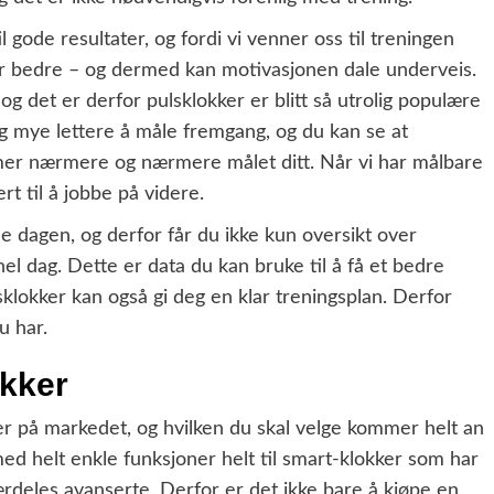
l gode resultater, og fordi vi venner oss til treningen
 blir bedre – og dermed kan motivasjonen dale underveis.
og det er derfor pulsklokker er blitt så utrolig populære
ig mye lettere å måle fremgang, og du kan se at
mer nærmere og nærmere målet ditt. Når vi har målbare
rt til å jobbe på videre.
le dagen, og derfor får du ikke kun oversikt over
l dag. Dette er data du kan bruke til å få et bedre
sklokker kan også gi deg en klar treningsplan. Derfor
u har.
okker
er på markedet, og hvilken du skal velge kommer helt an
ed helt enkle funksjoner helt til smart-klokker som har
rdeles avanserte. Derfor er det ikke bare å kjøpe en